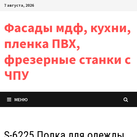
Перейти
7 августа, 2026
к
содержимому
Фасады мдф, кухни,
пленка ПВХ,
фрезерные станки с
ЧПУ
МЕНЮ
S-6225 Полка для одежды