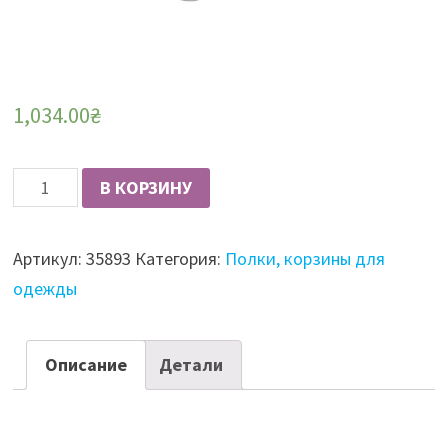
1,034.00
₴
Количество
В КОРЗИНУ
S-
6225
Артикул:
35893
Категория:
Полки, корзины для
Полка
одежды
для
одежды
алюм.
Описание
Детали
с
доводчиком