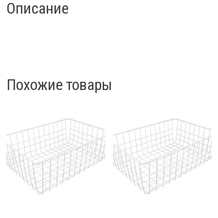
(бок.
Описание
крепление)
550-
580х520х160
Похожие товары