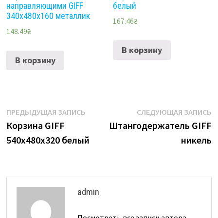
направляющими GIFF
белый
340х480х160 металлик
167.46
₴
148.49
₴
В корзину
В корзину
Навигация
Предыдущая
С
ПРЕДЫДУЩАЯ ЗАПИСЬ
СЛЕДУЮЩАЯ ЗАПИСЬ
запись:
з
Корзина GIFF
Штангодержатель GIFF
по
540х480х320 белый
никель
записям
admin
Посмотреть все записи автора