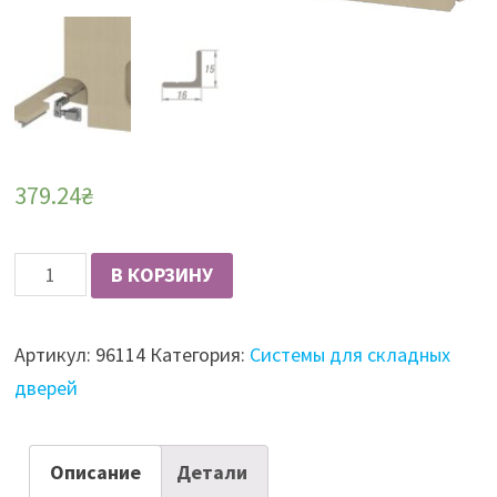
379.24
₴
Количество
В КОРЗИНУ
Albatur
M50
Артикул:
96114
Категория:
Системы для складных
7460
дверей
410
нижний
профиль
Описание
Детали