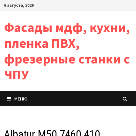
Перейти
6 августа, 2026
к
содержимому
Фасады мдф, кухни,
пленка ПВХ,
фрезерные станки с
ЧПУ
МЕНЮ
Albatur M50 7460 410