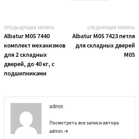
Навигация
Предыдущая
С
ПРЕДЫДУЩАЯ ЗАПИСЬ
СЛЕДУЮЩАЯ ЗАПИСЬ
запись:
з
Albatur M05 7440
Albatur M05 7423 петля
по
комплект механизмов
для складных дверей
записям
для 2 складных
M05
дверей, до 40 кг, с
подшипниками
admin
Посмотреть все записи автора
admin →