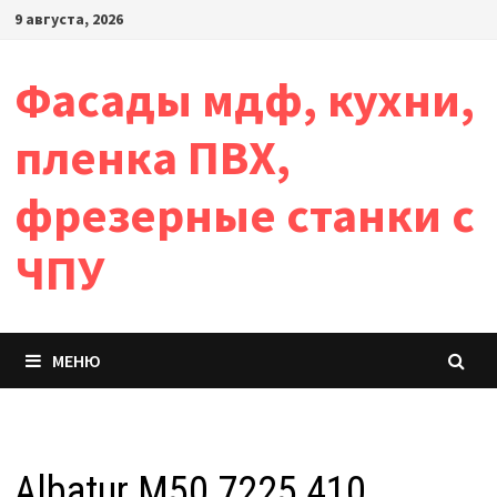
Перейти
9 августа, 2026
к
содержимому
Фасады мдф, кухни,
пленка ПВХ,
фрезерные станки с
ЧПУ
МЕНЮ
Albatur М50 7225 410