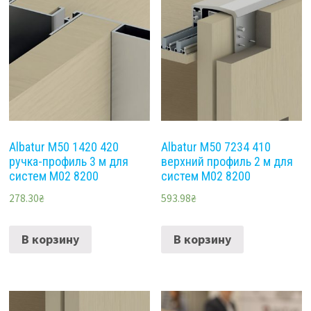
Albatur М50 1420 420
Albatur М50 7234 410
ручка-профиль 3 м для
верхний профиль 2 м для
систем М02 8200
систем М02 8200
278.30
₴
593.98
₴
В корзину
В корзину