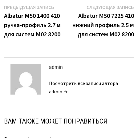
Навигация
Предыдущая
С
ПРЕДЫДУЩАЯ ЗАПИСЬ
СЛЕДУЮЩАЯ ЗАПИСЬ
запись:
з
Albatur М50 1400 420
Albatur М50 7225 410
по
ручка-профиль 2.7 м
нижний профиль 2.5 м
записям
для систем М02 8200
для систем М02 8200
admin
Посмотреть все записи автора
admin →
ВАМ ТАКЖЕ МОЖЕТ ПОНРАВИТЬСЯ