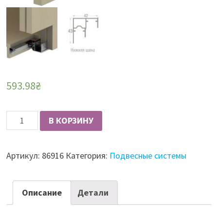
593.98
₴
Количество
В КОРЗИНУ
Albatur
М50
Артикул:
86916
Категория:
Подвесные системы
7225
410
нижний
Описание
Детали
профиль