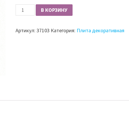
Количество
В КОРЗИНУ
AGT
акриловая
Артикул:
37103
Категория:
Плита декоративная
панель
1230
жемчужно-
белая
88207
(P203)