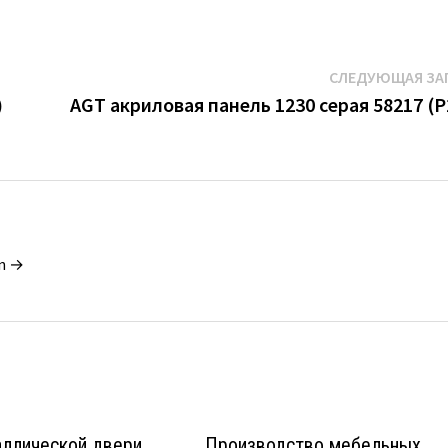
СЛЕДУЮЩАЯ ЗА
)
AGT акриловая панель 1230 серая 58217 (P
in →
аллической двери
Производство мебельных