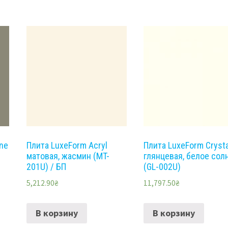
ine
Плита LuxeForm Acryl
Плита LuxeForm Crysta
матовая, жасмин (MT-
глянцевая, белое сол
201U) / БП
(GL-002U)
5,212.90
₴
11,797.50
₴
В корзину
В корзину