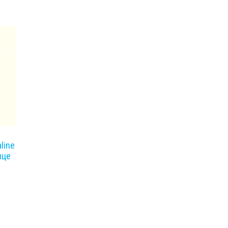
line
нце