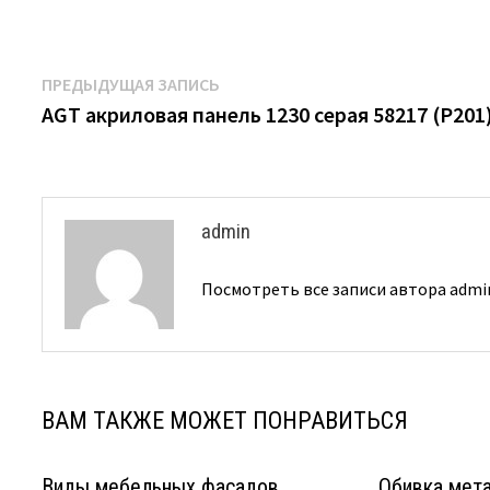
Навигация
Предыдущая
ПРЕДЫДУЩАЯ ЗАПИСЬ
запись:
AGT акриловая панель 1230 серая 58217 (P201
по
записям
admin
Посмотреть все записи автора adm
ВАМ ТАКЖЕ МОЖЕТ ПОНРАВИТЬСЯ
Виды мебельных фасадов
Обивка мет