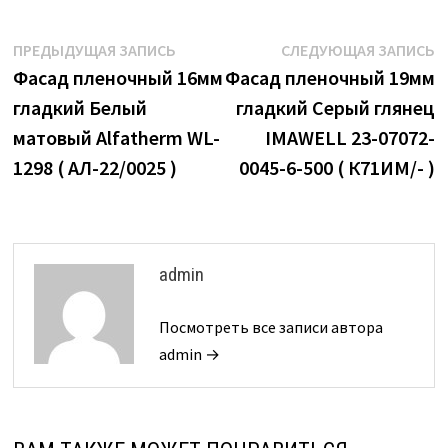
Навигация
Предыдущая
С
ПРЕДЫДУЩАЯ ЗАПИСЬ
СЛЕДУЮЩАЯ ЗАПИСЬ
запись:
з
Фасад пленочный 16мм
Фасад пленочный 19мм
по
гладкий Белый
гладкий Серый глянец
записям
матовый Alfatherm WL-
IMAWELL 23-07072-
1298 ( АЛ-22/0025 )
0045-6-500 ( К71ИМ/- )
admin
Посмотреть все записи автора
admin →