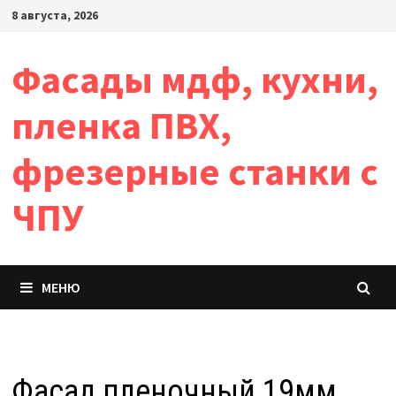
Перейти
8 августа, 2026
к
содержимому
Фасады мдф, кухни,
пленка ПВХ,
фрезерные станки с
ЧПУ
МЕНЮ
Фасад пленочный 19мм