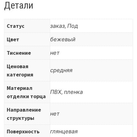
01059-
Детали
0045-
6-
Статус
заказ, Под
500
(
Цвет
бежевый
К70ИМ/-
Тиснение
нет
)
Ценовая
средняя
категория
Материал
ПВХ, пленка
отделки торца
Направление
нет
структуры
Поверхность
глянцевая