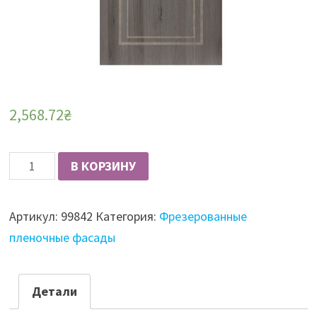
2,568.72
₴
Количество
В КОРЗИНУ
Фасад
пленочный
Артикул:
99842
Категория:
Фрезерованные
16мм
пленочные фасады
QUADRO
3
ольха
Детали
новара