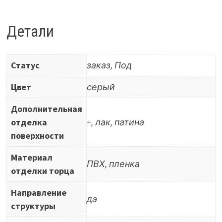
серая
IMAWELL
Детали
24-
40033-
Статус
заказ, Под
9831-
2-
Цвет
серый
350
Дополнительная
(ИМ04/-)
отделка
+, лак, патина
патина
поверхности
серебро
Материал
ПВХ, пленка
отделки торца
Направление
да
структуры