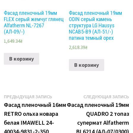
Фасад пленочный 19мм
Фасад пленочный 19мм
FLEX серый жемчуг глянец
ODIN серый камень
Alfatherm NL-7267
структура LG Hausys
(АЛ-09/-)
NCAB5-B9 (АЛ-51/-)
патина темный орех
1,649.34
₴
2,618.39
₴
В корзину
В корзину
Навигация
Предыдущая
С
ПРЕДЫДУЩАЯ ЗАПИСЬ
СЛЕДУЮЩАЯ ЗАПИСЬ
запись:
з
Фасад пленочный 16мм
Фасад пленочный 19мм
по
RETRO ольха новара
QUADRO 2 топаз
записям
белая IMAWELL 24-
супермат Alfatherm
40034-9831-2-350
ВL6214 (АЛ-07/0300)