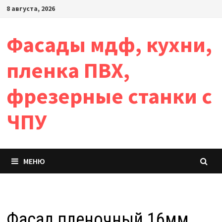
Перейти
8 августа, 2026
к
содержимому
Фасады мдф, кухни,
пленка ПВХ,
фрезерные станки с
ЧПУ
МЕНЮ
Фасад пленочный 16мм