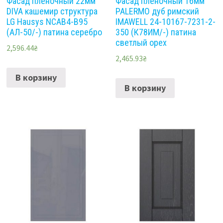
Фасад пленочный 22мм
Фасад пленочный 16мм
DIVA кашемир структура
PALERMO дуб римский
LG Hausys NCAB4-B95
IMAWELL 24-10167-7231-2-
(АЛ-50/-) патина серебро
350 (К78ИМ/-) патина
светлый орех
2,596.44
₴
2,465.93
₴
В корзину
В корзину