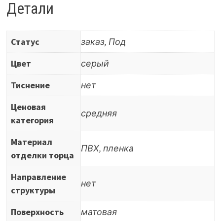
NL
Детали
7361
(
Статус
заказ, Под
АЛ-04/0302
)
Цвет
серый
Тиснение
нет
Ценовая
средняя
категория
Материал
ПВХ, пленка
отделки торца
Направление
нет
структуры
Поверхность
матовая