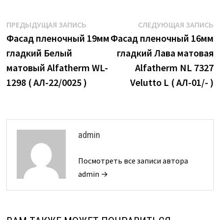
Навигация
Предыдущая
С
ПРЕДЫДУЩАЯ ЗАПИСЬ
СЛЕДУЮЩАЯ ЗАПИСЬ
запись:
з
Фасад пленочный 19мм
Фасад пленочный 16мм
по
гладкий Белый
гладкий Лава матовая
записям
матовый Alfatherm WL-
Alfatherm NL 7327
1298 ( АЛ-22/0025 )
Velutto L ( АЛ-01/- )
admin
Посмотреть все записи автора
admin →