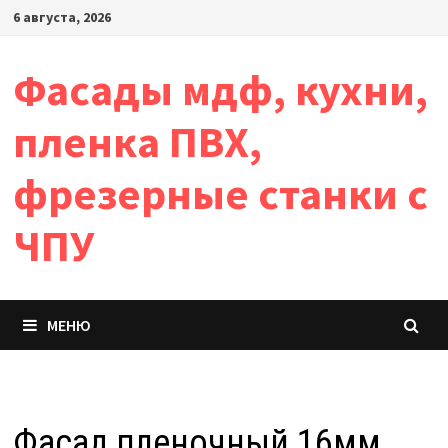
Перейти
6 августа, 2026
к
содержимому
Фасады мдф, кухни,
пленка ПВХ,
фрезерные станки с
ЧПУ
МЕНЮ
Фасад пленочный 16мм