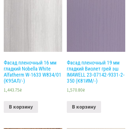
Фасад пленочный 16 мм
Фасад пленочный 19 мм
гладкий Nobella White
гладкий Виолет грей эш
Alfatherm W-1633 W834/01
IMAWELL 23-07142-9331-2-
(К95АЛ/-)
350 (К81ИМ/-)
1,443.75
₴
1,570.80
₴
В корзину
В корзину