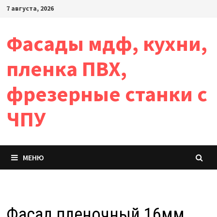
Перейти
7 августа, 2026
к
содержимому
Фасады мдф, кухни,
пленка ПВХ,
фрезерные станки с
ЧПУ
МЕНЮ
Фасад пленочный 16мм