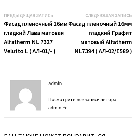
Навигация
Предыдущая
С
ПРЕДЫДУЩАЯ ЗАПИСЬ
СЛЕДУЮЩАЯ ЗАПИСЬ
запись:
з
Фасад пленочный 16мм
Фасад пленочный 16мм
по
гладкий Лава матовая
гладкий Графит
записям
Alfatherm NL 7327
матовый Alfatherm
Velutto L ( АЛ-01/- )
NL7394 ( АЛ-02/E589 )
admin
Посмотреть все записи автора
admin →