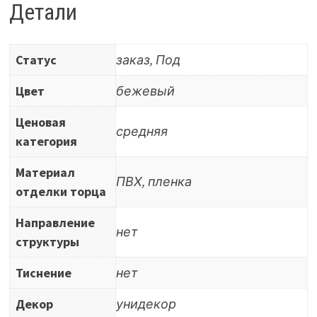
2272
Детали
(
АЛ-21/0034
Статус
заказ, Под
)
Цвет
бежевый
Ценовая
средняя
категория
Материал
ПВХ, пленка
отделки торца
Направление
нет
структуры
Тиснение
нет
Декор
унидекор