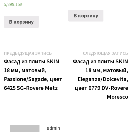
5,899.15
₴
В корзину
В корзину
Навигация
Предыдущая
С
ПРЕДЫДУЩАЯ ЗАПИСЬ
СЛЕДУЮЩАЯ ЗАПИСЬ
запись:
з
Фасад из плиты SKIN
Фасад из плиты SKIN
по
18 мм, матовый,
18 мм, матовый,
записям
Passione/Sagade, цвет
Eleganza/Dolcevita,
6425 SG-Rovere Metz
цвет 6779 DV-Rovere
Moresco
admin