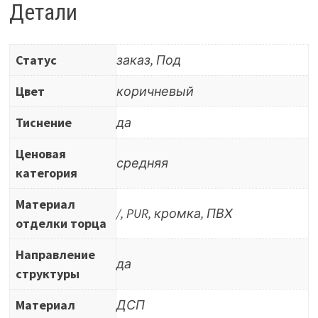
цвет
Детали
6424
SG-
Статус
заказ, Под
Noce
Athens
Цвет
коричневый
Тиснение
да
Ценовая
средняя
категория
Материал
/, PUR, кромка, ПВХ
отделки торца
Направление
да
структуры
Материал
ДСП