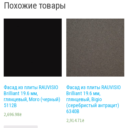
Похожие товары
Фасад из плиты RAUVISIO
Фасад из плиты RAUVISIO
Brilliant 19.6 мм,
Brilliant 19.6 мм,
глянцевый, Moro (черный)
глянцевый, Bigio
5112B
(серебристый антрацит)
6340B
2,696.98
₴
2,914.71
₴