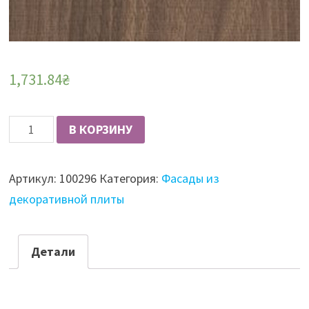
1,731.84
₴
Количество
В КОРЗИНУ
Фасад
из
Артикул:
100296
Категория:
Фасады из
плиты
декоративной плиты
SKIN
18
мм,
Детали
матовый,
Passione/Sagade,