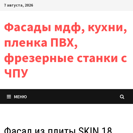
Перейти
7 августа, 2026
к
содержимому
Фасады мдф, кухни,
пленка ПВХ,
фрезерные станки с
ЧПУ
МЕНЮ
Фасад из плиты SKIN 18