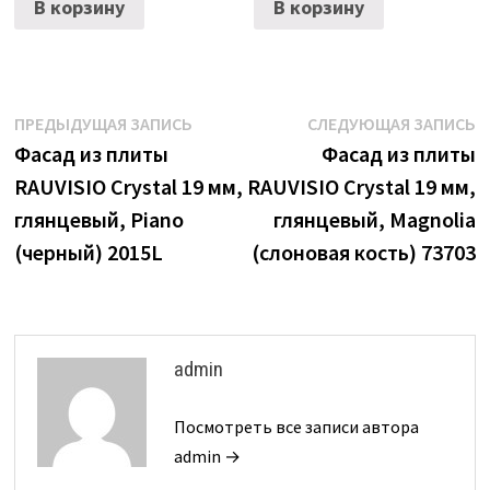
В корзину
В корзину
Навигация
Предыдущая
С
ПРЕДЫДУЩАЯ ЗАПИСЬ
СЛЕДУЮЩАЯ ЗАПИСЬ
запись:
з
Фасад из плиты
Фасад из плиты
по
RAUVISIO Crystal 19 мм,
RAUVISIO Crystal 19 мм,
записям
глянцевый, Piano
глянцевый, Magnolia
(черный) 2015L
(слоновая кость) 73703
admin
Посмотреть все записи автора
admin →