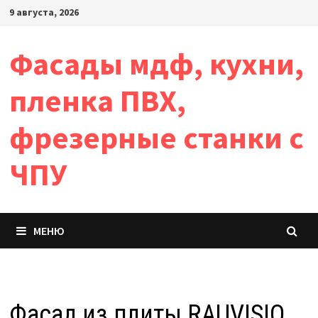
Перейти
9 августа, 2026
к
содержимому
Фасады мдф, кухни,
пленка ПВХ,
фрезерные станки с
ЧПУ
МЕНЮ
Фасад из плиты RAUVISIO