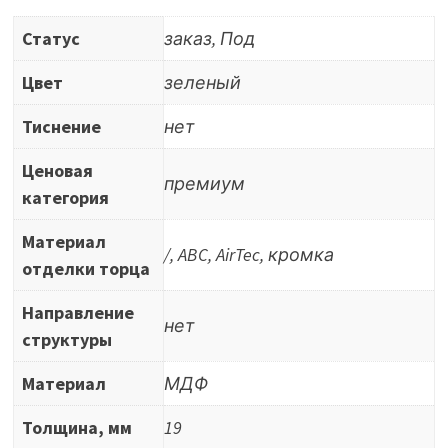
1684L
Статус
заказ, Под
Цвет
зеленый
Тиснение
нет
Ценовая
премиум
категория
Материал
/, ABC, AirTec, кромка
отделки торца
Направление
нет
структуры
Материал
МДФ
Толщина, мм
19