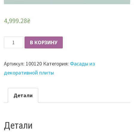
4,999.28
₴
Количество
В КОРЗИНУ
Фасад
из
Артикул:
100120
Категория:
Фасады из
плиты
декоративной плиты
RAUVISIO
Crystal
19
Детали
мм,
глянцевый,
Menta
Детали
(мятный)