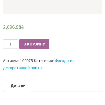
2,696.98
₴
Количество
В КОРЗИНУ
Фасад
из
Артикул:
100075
Категория:
Фасады из
плиты
декоративной плиты
RAUVISIO
Brilliant
19.6
Детали
мм,
глянцевый,