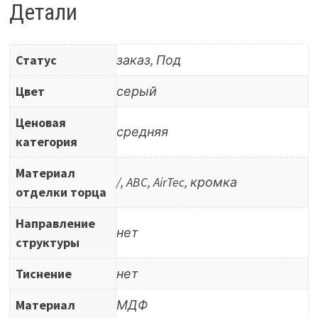
Cemento
Детали
(светло-
серый)
Статус
заказ, Под
1919L
Цвет
серый
Ценовая
средняя
категория
Материал
/, ABC, AirTec, кромка
отделки торца
Направление
нет
структуры
Тиснение
нет
Материал
МДФ