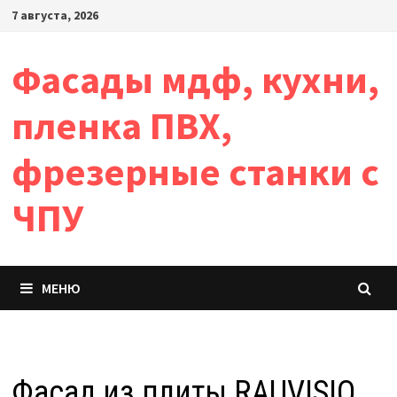
Перейти
7 августа, 2026
к
содержимому
Фасады мдф, кухни,
пленка ПВХ,
фрезерные станки с
ЧПУ
МЕНЮ
Фасад из плиты RAUVISIO