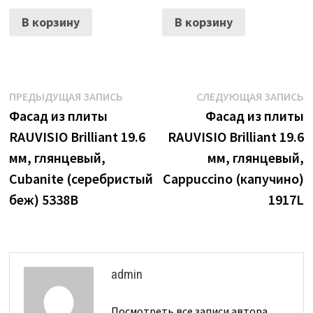
В корзину
В корзину
Навигация
Предыдущая
С
ПРЕДЫДУЩАЯ ЗАПИСЬ
СЛЕДУЮЩАЯ ЗАПИСЬ
запись:
з
Фасад из плиты
Фасад из плиты
по
RAUVISIO Brilliant 19.6
RAUVISIO Brilliant 19.6
записям
мм, глянцевый,
мм, глянцевый,
Cubanite (серебристый
Cappuccino (капучино)
беж) 5338B
1917L
admin
Посмотреть все записи автора