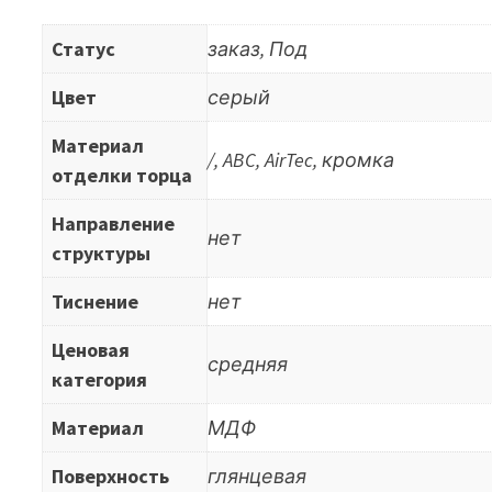
Статус
заказ, Под
Цвет
серый
Материал
/, ABC, AirTec, кромка
отделки торца
Направление
нет
структуры
Тиснение
нет
Ценовая
средняя
категория
Материал
МДФ
Поверхность
глянцевая