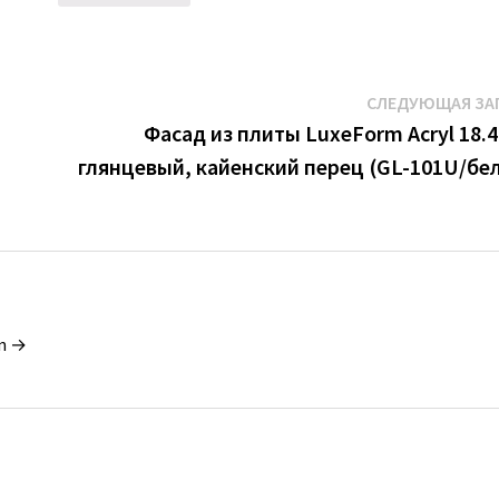
СЛЕДУЮЩАЯ ЗА
Фасад из плиты LuxeForm Acryl 18.4
глянцевый, кайенский перец (GL-101U/бе
in →