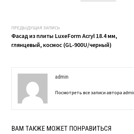
Навигация
Предыдущая
ПРЕДЫДУЩАЯ ЗАПИСЬ
запись:
Фасад из плиты LuxeForm Acryl 18.4 мм,
по
глянцевый, космос (GL-900U/черный)
записям
admin
Посмотреть все записи автора adm
ВАМ ТАКЖЕ МОЖЕТ ПОНРАВИТЬСЯ