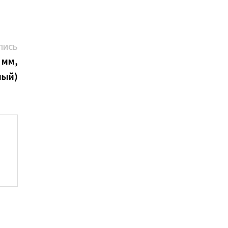
Следующая
ПИСЬ
запись:
 мм,
лый)