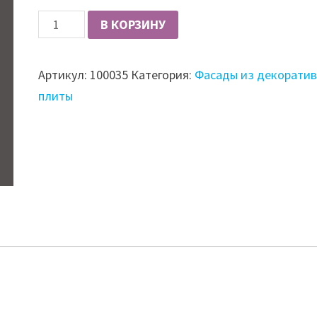
Количество
В КОРЗИНУ
Фасад
из
Артикул:
100035
Категория:
Фасады из декорати
плиты
плиты
LuxeForm
Acryl
18.4
мм,
глянцевый,
кварцевый
(GL-
804U/
белый)