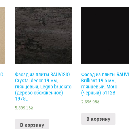
IO
Фасад из плиты RAUVISIO
Фасад из плиты RAUV
Crystal decor 19 мм,
Brilliant 19.6 мм,
глянцевый, Legno bruciato
глянцевый, Moro
(дерево обожженное)
(черный) 5112B
1975L
2,696.98
₴
5,899.15
₴
В корзину
В корзину