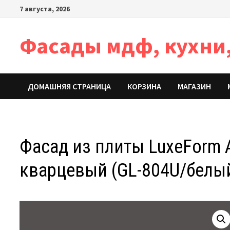
Перейти
7 августа, 2026
к
содержимому
Фасады мдф, кухни,
ДОМАШНЯЯ СТРАНИЦА
КОРЗИНА
МАГАЗИН
Фасад из плиты LuxeForm A
кварцевый (GL-804U/белы