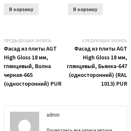
В корзину
В корзину
Навигация
Предыдущая
С
ПРЕДЫДУЩАЯ ЗАПИСЬ
СЛЕДУЮЩАЯ ЗАПИСЬ
запись:
з
Фасад из плиты AGT
Фасад из плиты AGT
по
High Gloss 18 мм,
High Gloss 18 мм,
записям
глянцевый, Волна
глянцевый, Бьянка-647
черная-665
(односторонний) (RAL
(односторонний) PUR
1013) PUR
admin
Посмотреть все записи автора