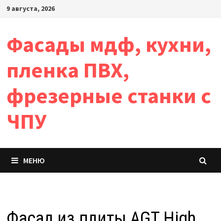
Перейти
9 августа, 2026
к
содержимому
Фасады мдф, кухни,
пленка ПВХ,
фрезерные станки с
ЧПУ
МЕНЮ
Фасад из плиты AGT High