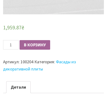
1,959.87
₴
Количество
В КОРЗИНУ
Фасад
из
Артикул:
100204
Категория:
Фасады из
плиты
декоративной плиты
AGT
High
Gloss
Детали
18
мм,