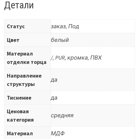
глянцевый,
Детали
Волна
белая-664
Статус
заказ, Под
(односторонний)
PUR
Цвет
белый
Материал
/, PUR, кромка, ПВХ
отделки торца
Направление
да
структуры
Тиснение
да
Ценовая
средняя
категория
Материал
МДФ