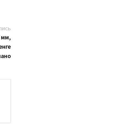
Следующая
ПИСЬ
запись:
 мм,
енге
ано