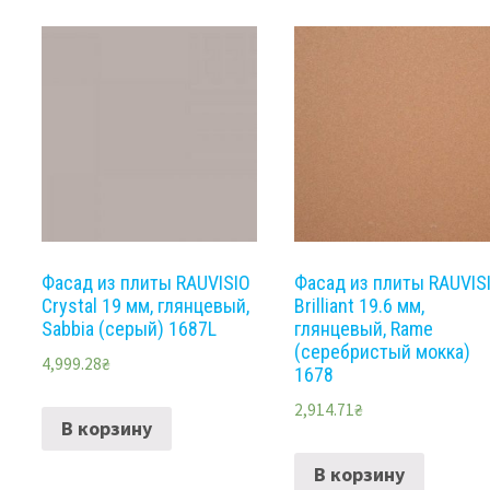
Фасад из плиты RAUVISIO
Фасад из плиты RAUVIS
Crystal 19 мм, глянцевый,
Brilliant 19.6 мм,
Sabbia (серый) 1687L
глянцевый, Rame
(серебристый мокка)
4,999.28
₴
1678
2,914.71
₴
В корзину
В корзину