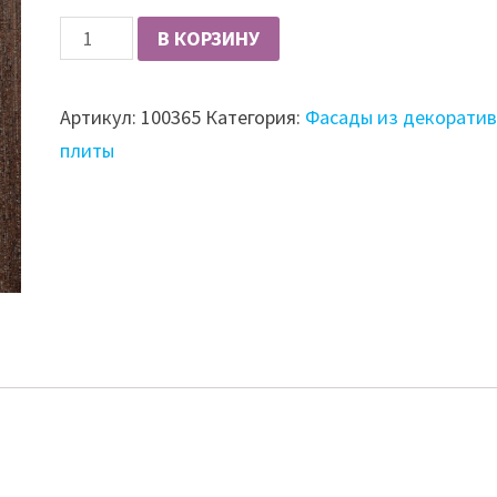
Количество
В КОРЗИНУ
Фасад
из
Артикул:
100365
Категория:
Фасады из декорати
плиты
плиты
шпонированный
Fine
Line,
19
мм,
матовый
открытопористый,
1
ст,
цвет