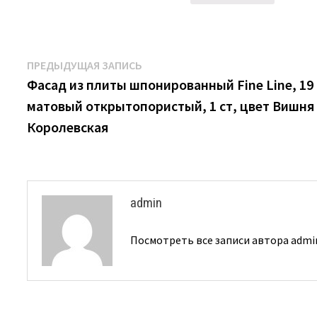
Навигация
Предыдущая
ПРЕДЫДУЩАЯ ЗАПИСЬ
запись:
Фасад из плиты шпонированный Fine Line, 19
по
матовый открытопористый, 1 ст, цвет Вишня
записям
Королевская
admin
Посмотреть все записи автора adm