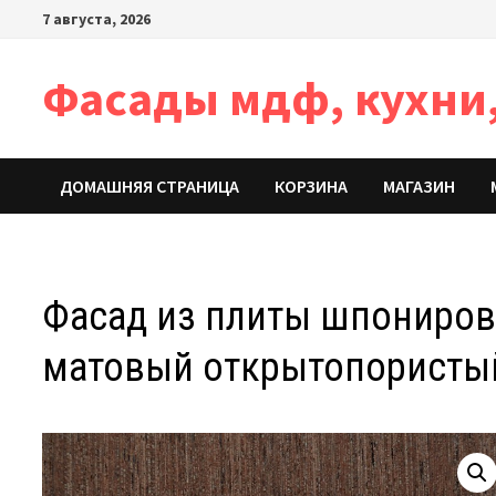
Перейти
7 августа, 2026
к
содержимому
Фасады мдф, кухни,
ДОМАШНЯЯ СТРАНИЦА
КОРЗИНА
МАГАЗИН
Фасад из плиты шпонирова
матовый открытопористый,