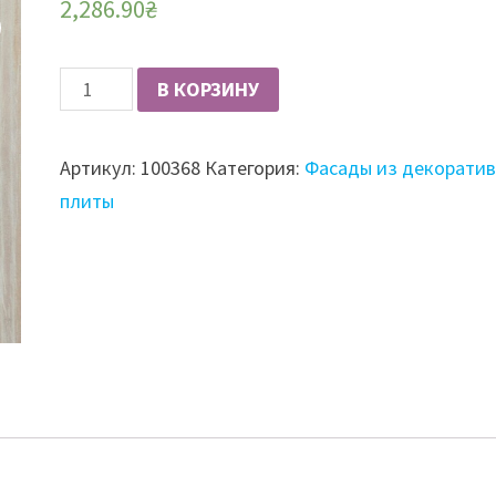
2,286.90
₴
Количество
В КОРЗИНУ
Фасад
из
Артикул:
100368
Категория:
Фасады из декорати
плиты
плиты
шпонированный
Fine
Line,
19
мм,
матовый
открытопористый,
1
ст,