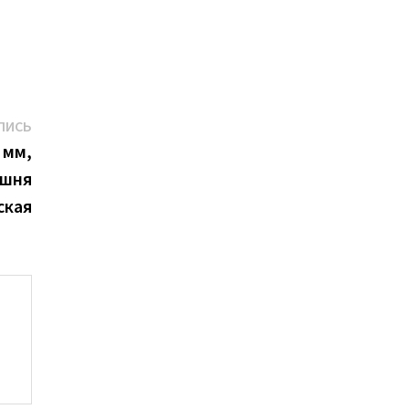
Следующая
ПИСЬ
запись:
 мм,
ишня
ская