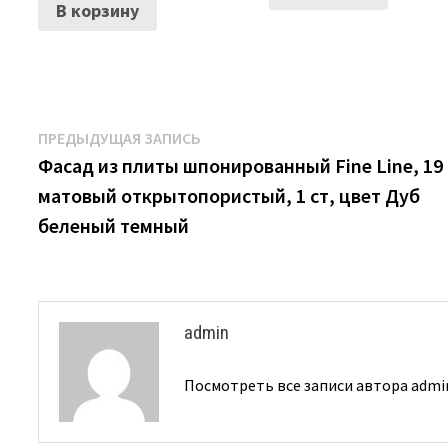
В корзину
Навигация
Предыдущая
ПРЕДЫДУЩАЯ ЗАПИСЬ
запись:
Фасад из плиты шпонированный Fine Line, 19
по
матовый открытопористый, 1 ст, цвет Дуб
записям
беленый темный
admin
Посмотреть все записи автора adm