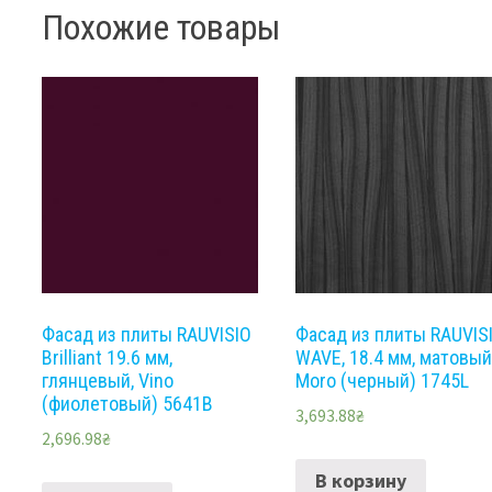
Похожие товары
Фасад из плиты RAUVISIO
Фасад из плиты RAUVIS
Brilliant 19.6 мм,
WAVE, 18.4 мм, матовый
глянцевый, Vino
Moro (черный) 1745L
(фиолетовый) 5641B
3,693.88
₴
2,696.98
₴
В корзину