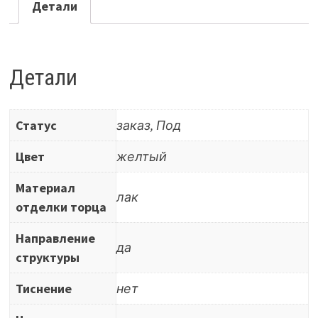
Line,
Детали
19
мм,
матовый
Детали
закрытопористый,
1
Статус
заказ, Под
ст,
цвет
Цвет
желтый
Дуб
Материал
беленый
лак
отделки торца
ясный
595
Направление
да
структуры
Тиснение
нет