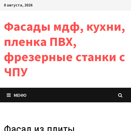
Перейти
8 августа, 2026
к
содержимому
Фасады мдф, кухни,
пленка ПВХ,
фрезерные станки с
ЧПУ
МЕНЮ
Фасад из плиты