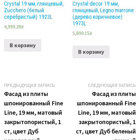
Crystal 19 мм, глянцевый,
Crystal decor 19 мм,
Zucchero (белый
глянцевый, Legno marrone
серебристый) 1923L
(дерево коричневое)
1973L
4,999.28
₴
5,899.15
₴
В корзину
В корзину
Навигация
Предыдущая
С
ПРЕДЫДУЩАЯ ЗАПИСЬ
СЛЕДУЮЩАЯ ЗАПИСЬ
запись:
з
Фасад из плиты
Фасад из плиты
по
шпонированный Fine
шпонированный Fine
записям
Line, 19 мм, матовый
Line, 19 мм, матовый
закрытопористый, 1
закрытопористый, 1
ст, цвет Дуб
ст, цвет Дуб беленый