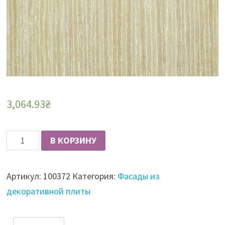
3,064.93
₴
Количество
В КОРЗИНУ
Фасад
из
Артикул:
100372
Категория:
Фасады из
плиты
декоративной плиты
шпонированный
Fine