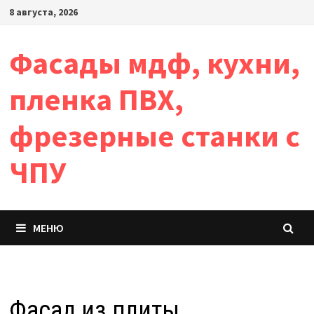
Перейти
8 августа, 2026
к
содержимому
Фасады мдф, кухни,
пленка ПВХ,
фрезерные станки с
ЧПУ
МЕНЮ
Фасад из плиты