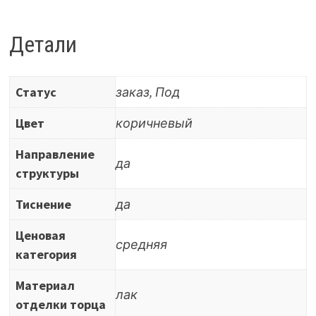
мм,
матовый
Детали
открытопористый,
1
Статус
заказ, Под
ст,
цвет
Цвет
коричневый
Эбен
Направление
Малави
да
структуры
Тиснение
да
Ценовая
средняя
категория
Материал
лак
отделки торца