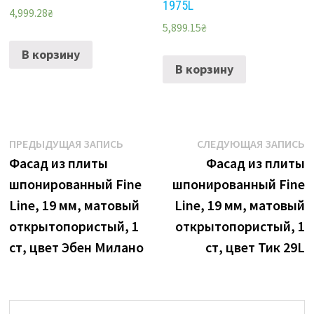
1975L
4,999.28
₴
5,899.15
₴
В корзину
В корзину
Навигация
Предыдущая
С
ПРЕДЫДУЩАЯ ЗАПИСЬ
СЛЕДУЮЩАЯ ЗАПИСЬ
запись:
з
Фасад из плиты
Фасад из плиты
по
шпонированный Fine
шпонированный Fine
записям
Line, 19 мм, матовый
Line, 19 мм, матовый
открытопористый, 1
открытопористый, 1
ст, цвет Эбен Милано
ст, цвет Тик 29L