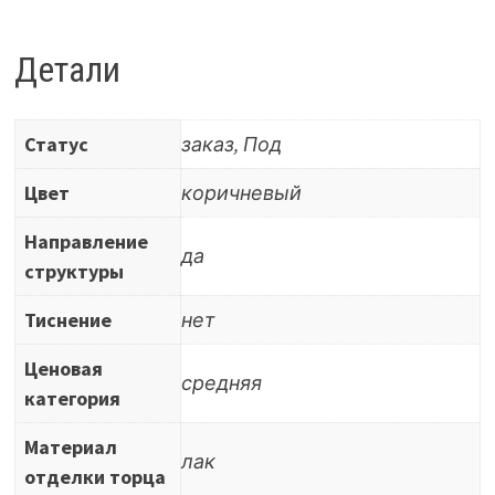
мм,
глянцевый
Детали
закрытопористый,
1
Статус
заказ, Под
ст,
цвет
Цвет
коричневый
Зебрано
Направление
Мокка
да
структуры
Тиснение
нет
Ценовая
средняя
категория
Материал
лак
отделки торца