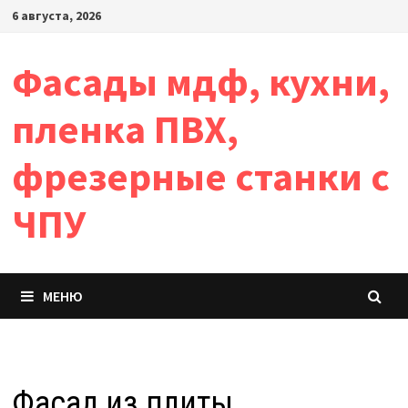
Перейти
6 августа, 2026
к
содержимому
Фасады мдф, кухни,
пленка ПВХ,
фрезерные станки с
ЧПУ
МЕНЮ
Фасад из плиты