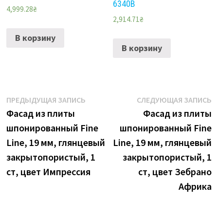
6340B
4,999.28
₴
2,914.71
₴
В корзину
В корзину
Навигация
Предыдущая
С
ПРЕДЫДУЩАЯ ЗАПИСЬ
СЛЕДУЮЩАЯ ЗАПИСЬ
запись:
з
Фасад из плиты
Фасад из плиты
по
шпонированный Fine
шпонированный Fine
записям
Line, 19 мм, глянцевый
Line, 19 мм, глянцевый
закрытопористый, 1
закрытопористый, 1
ст, цвет Импрессия
ст, цвет Зебрано
Африка