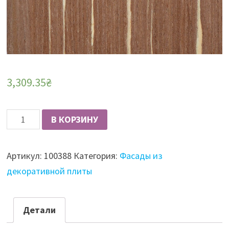
3,309.35
₴
Количество
В КОРЗИНУ
Фасад
из
Артикул:
100388
Категория:
Фасады из
плиты
декоративной плиты
шпонированный
Fine
Line,
Детали
19