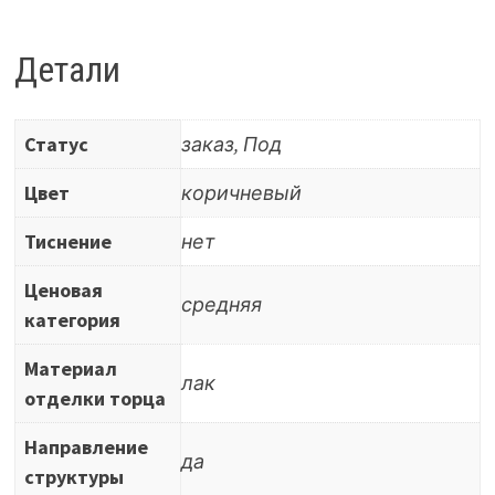
мм,
глянцевый
Детали
закрытопористый,
1
Статус
заказ, Под
ст,
цвет
Цвет
коричневый
Индийское
Тиснение
нет
яблоко
Ценовая
средняя
категория
Материал
лак
отделки торца
Направление
да
структуры