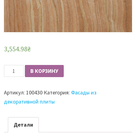
3,554.98
₴
Количество
В КОРЗИНУ
Фасад
из
Артикул:
100430
Категория:
Фасады из
плиты
декоративной плиты
шпонированный
Fine
Line,
Детали
19