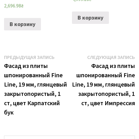
2,696.98
₴
В корзину
В корзину
Навигация
Предыдущая
С
ПРЕДЫДУЩАЯ ЗАПИСЬ
СЛЕДУЮЩАЯ ЗАПИСЬ
запись:
з
Фасад из плиты
Фасад из плиты
по
шпонированный Fine
шпонированный Fine
записям
Line, 19 мм, глянцевый
Line, 19 мм, глянцевый
закрытопористый, 1
закрытопористый, 1
ст, цвет Карпатский
ст, цвет Импрессия
бук