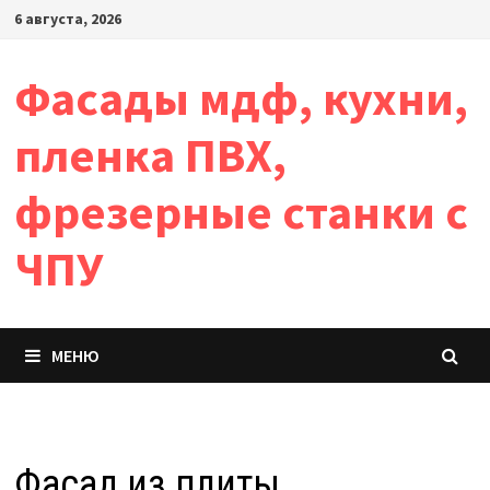
Перейти
6 августа, 2026
к
содержимому
Фасады мдф, кухни,
пленка ПВХ,
фрезерные станки с
ЧПУ
МЕНЮ
Фасад из плиты