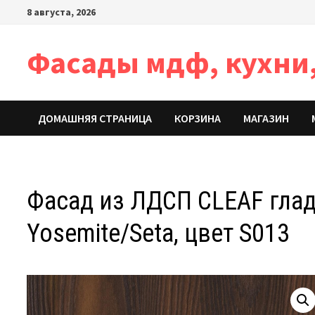
Перейти
8 августа, 2026
к
содержимому
Фасады мдф, кухни,
ДОМАШНЯЯ СТРАНИЦА
КОРЗИНА
МАГАЗИН
Фасад из ЛДCП CLEAF глад
Yosemite/Seta, цвет S013