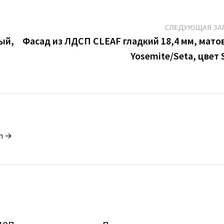
СЛЕДУЮЩАЯ ЗА
ый,
Фасад из ЛДCП CLEAF гладкий 18,4 мм, мато
Yosemite/Seta, цвет 
in →