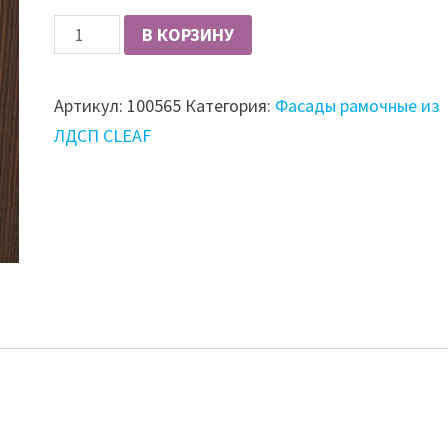
Количество
В КОРЗИНУ
Фасад
из
Артикул:
100565
Категория:
Фасады рамочные из
ЛДCП
ЛДСП CLEAF
CLEAF
гладкий
18,4
мм,
матовый,
Yosemite/Seta,
цвет
S013