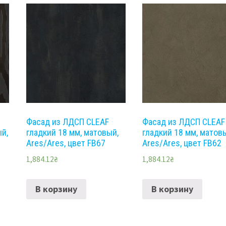
Фасад из ЛДCП CLEAF
Фасад из ЛДCП CLEAF
ый,
гладкий 18 мм, матовый,
гладкий 18 мм, матов
Ares/Ares, цвет FB67
Ares/Ares, цвет FB62
1,884.12
₴
1,884.12
₴
В корзину
В корзину