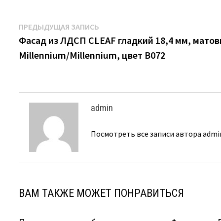
Навигация
Предыдущая
ПРЕДЫДУЩАЯ ЗАПИСЬ
запись:
Фасад из ЛДCП CLEAF гладкий 18,4 мм, матов
по
Millennium/Millennium, цвет B072
записям
admin
Посмотреть все записи автора adm
ВАМ ТАКЖЕ МОЖЕТ ПОНРАВИТЬСЯ