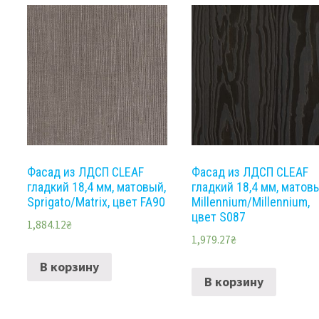
Фасад из ЛДCП CLEAF
Фасад из ЛДCП CLEAF
гладкий 18,4 мм, матовый,
гладкий 18,4 мм, матов
Sprigato/Matrix, цвет FA90
Millennium/Millennium,
цвет S087
1,884.12
₴
1,979.27
₴
В корзину
В корзину