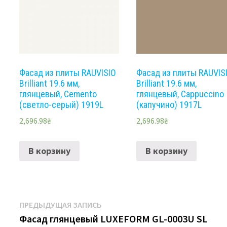
Фасад из плиты RAUVISIO
Фасад из плиты RAUVIS
Brilliant 19.6 мм,
Brilliant 19.6 мм,
глянцевый, Cemento
глянцевый, Cappuccino
(светло-серый) 1919L
(капучино) 1917L
2,696.98
₴
2,696.98
₴
В корзину
В корзину
Навигация
Предыдущая
ПРЕДЫДУЩАЯ ЗАПИСЬ
запись:
Фасад глянцевый LUXEFORM GL-0003U SL
по