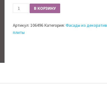
Количество
В КОРЗИНУ
Фасад
глянцевый
Артикул:
106496
Категория:
Фасады из декорати
LUXEFORM
плиты
GL-
0004U
SL
серый
дождь
High
Gloss