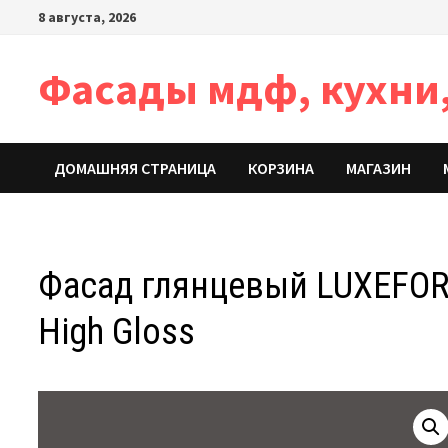
Перейти
8 августа, 2026
к
содержимому
Фасады мдф, кухни,
ДОМАШНЯЯ СТРАНИЦА
КОРЗИНА
МАГАЗИН
Фасад глянцевый LUXEFOR
High Gloss