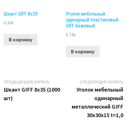
Шкант GIFF 8х30
Уголок мебельный
одинарный пластиковый
0.30
₴
GIFF бежевый
0.74
₴
В корзину
В корзину
Навигация
Предыдущая
С
ПРЕДЫДУЩАЯ ЗАПИСЬ
СЛЕДУЮЩАЯ ЗАПИСЬ
запись:
з
Шкант GIFF 8х35 (1000
Уголок мебельный
по
шт)
одинарный
записям
металлический GIFF
30х30х15 t=1,0