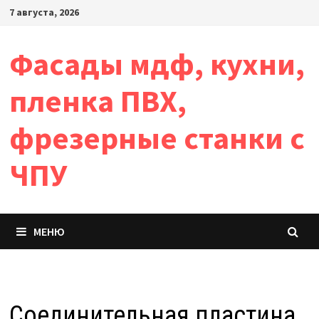
Перейти
7 августа, 2026
к
содержимому
Фасады мдф, кухни,
пленка ПВХ,
фрезерные станки с
ЧПУ
МЕНЮ
Соединительная пластина