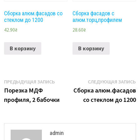
Сборка алюм.фасадов со
Сборка фасадов с
стеклом до 1200
алюм.торц,профилем
42.90
₴
28.60
₴
В корзину
В корзину
Навигация
Предыдущая
С
ПРЕДЫДУЩАЯ ЗАПИСЬ
СЛЕДУЮЩАЯ ЗАПИСЬ
запись:
з
Порезка МДФ
Сборка алюм.фасадов
по
профиля, 2 бабочки
со стеклом до 1200
записям
admin