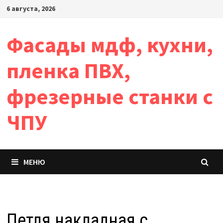
Перейти
6 августа, 2026
к
содержимому
Фасады мдф, кухни,
пленка ПВХ,
фрезерные станки с
ЧПУ
МЕНЮ
Петля накладная с