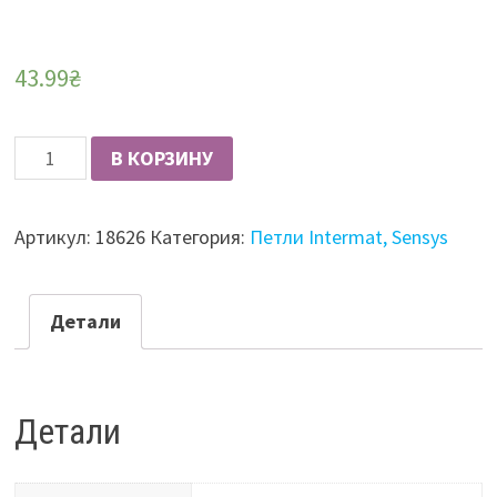
43.99
₴
Количество
В КОРЗИНУ
Петля
накладная
Артикул:
18626
Категория:
Петли Intermat, Sensys
с
доводчиком
Clip-
Детали
on
Hettich
Sensys
Детали
30*
d=35