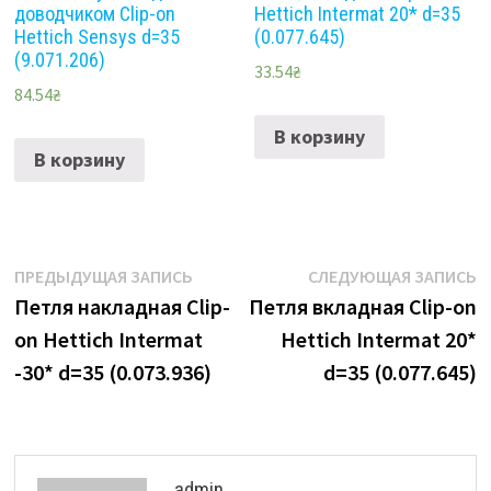
доводчиком Clip-on
Hettich Intermat 20* d=35
Hettich Sensys d=35
(0.077.645)
(9.071.206)
33.54
₴
84.54
₴
В корзину
В корзину
Навигация
Предыдущая
С
ПРЕДЫДУЩАЯ ЗАПИСЬ
СЛЕДУЮЩАЯ ЗАПИСЬ
запись:
з
Петля накладная Clip-
Петля вкладная Clip-on
по
on Hettich Intermat
Hettich Intermat 20*
записям
-30* d=35 (0.073.936)
d=35 (0.077.645)
admin