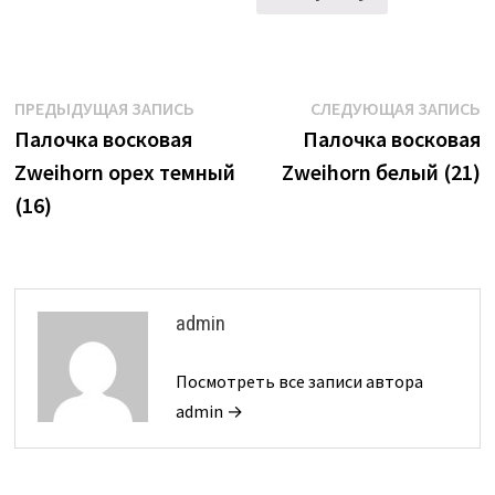
Навигация
Предыдущая
С
ПРЕДЫДУЩАЯ ЗАПИСЬ
СЛЕДУЮЩАЯ ЗАПИСЬ
запись:
з
Палочка восковая
Палочка восковая
по
Zweihorn орех темный
Zweihorn белый (21)
записям
(16)
admin
Посмотреть все записи автора
admin →