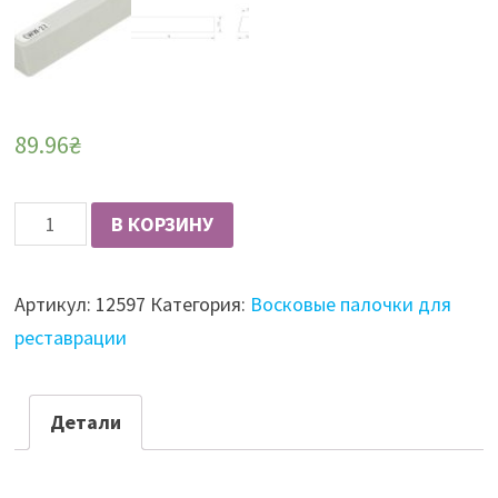
89.96
₴
Количество
В КОРЗИНУ
Палочка
восковая
Артикул:
12597
Категория:
Восковые палочки для
Zweihorn
реставрации
серый
светлый
(22)
Детали