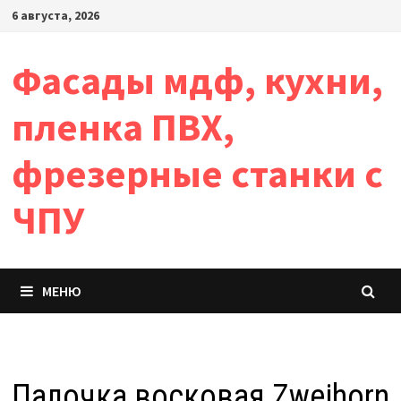
Перейти
6 августа, 2026
к
содержимому
Фасады мдф, кухни,
пленка ПВХ,
фрезерные станки с
ЧПУ
МЕНЮ
Палочка восковая Zweihorn