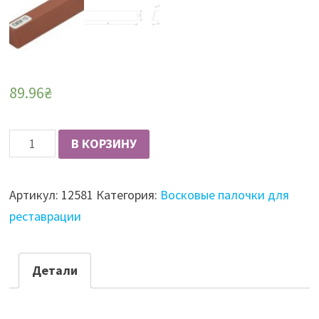
89.96
₴
Количество
В КОРЗИНУ
Палочка
восковая
Артикул:
12581
Категория:
Восковые палочки для
Zweihorn
реставрации
вишня
(черешня)
(13)
Детали