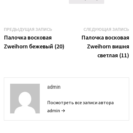
Навигация
Предыдущая
С
ПРЕДЫДУЩАЯ ЗАПИСЬ
СЛЕДУЮЩАЯ ЗАПИСЬ
запись:
з
Палочка восковая
Палочка восковая
по
Zweihorn бежевый (20)
Zweihorn вишня
записям
светлая (11)
admin
Посмотреть все записи автора
admin →