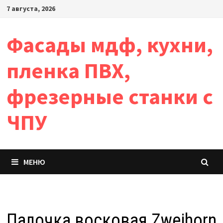
Перейти
7 августа, 2026
к
содержимому
Фасады мдф, кухни,
пленка ПВХ,
фрезерные станки с
ЧПУ
МЕНЮ
Палочка восковая Zweihorn