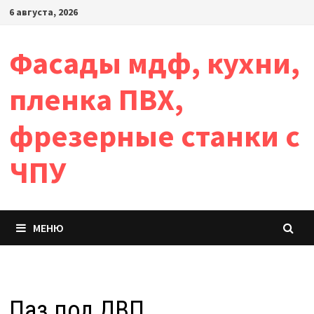
Перейти
6 августа, 2026
к
содержимому
Фасады мдф, кухни,
пленка ПВХ,
фрезерные станки с
ЧПУ
МЕНЮ
Паз под ДВП