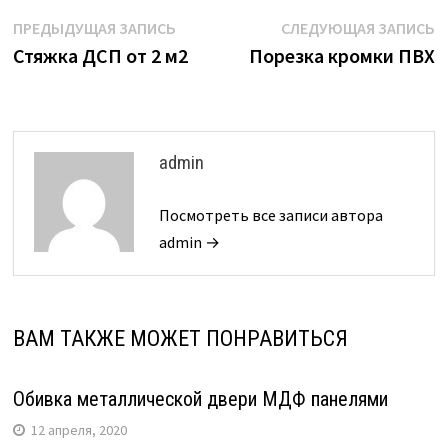
Навигация
Предыдущая
С
ПРЕДЫДУЩАЯ ЗАПИСЬ
СЛЕДУЮЩАЯ ЗАПИСЬ
запись:
з
Стяжка ДСП от 2 м2
Порезка кромки ПВХ
по
записям
admin
Посмотреть все записи автора
admin →
ВАМ ТАКЖЕ МОЖЕТ ПОНРАВИТЬСЯ
Обивка металлической двери МДФ панелями
12 апреля, 2020