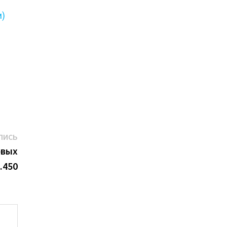
и)
Следующая
ПИСЬ
запись:
овых
.450