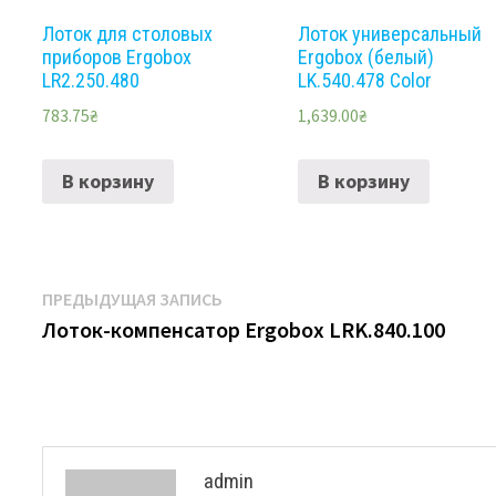
Лоток для столовых
Лоток универсальный
приборов Ergobox
Ergobox (белый)
LR2.250.480
LK.540.478 Color
783.75
₴
1,639.00
₴
В корзину
В корзину
Навигация
Предыдущая
ПРЕДЫДУЩАЯ ЗАПИСЬ
запись:
Лоток-компенсатор Ergobox LRK.840.100
по
записям
admin