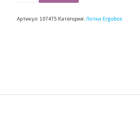
Лоток-
компенсатор
Артикул:
107475
Категория:
Лотки Ergobox
Ergobox
LRK.540.100