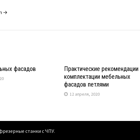
in →
ьных фасадов
Практические рекомендации
комплектации мебельных
20
фасадов петлями
12 апреля, 2020
 фрезерные станки с ЧПУ
.