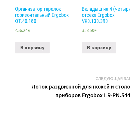
Организатор тарелок
Вкладыш на 4 (четыр
горизонтальный Ergobox
отсека Ergobox
ОТ.40.180
VK3.133.393
456.24
₴
313.50
₴
В корзину
В корзину
СЛЕДУЮЩАЯ ЗА
Лоток раздвижной для ножей и стол
приборов Ergobox LR-PN.544