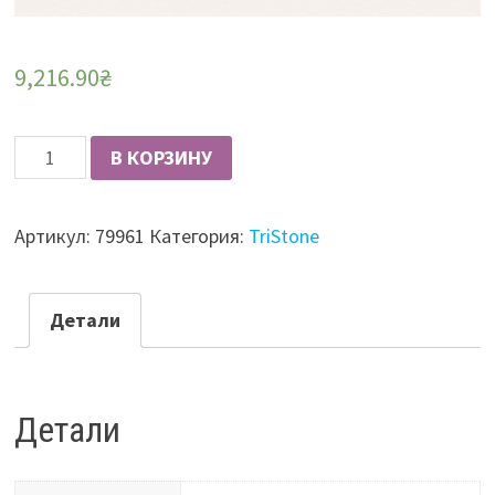
9,216.90
₴
Количество
В КОРЗИНУ
Лист
акриловый
Артикул:
79961
Категория:
TriStone
TriStone
S-
207
Детали
Milky
Sands
3680х760х12
Детали