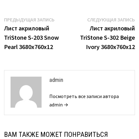
Навигация
Предыдущая
С
ПРЕДЫДУЩАЯ ЗАПИСЬ
СЛЕДУЮЩАЯ ЗАПИСЬ
запись:
з
Лист акриловый
Лист акриловый
по
TriStone S-203 Snow
TriStone S-302 Beige
записям
Pearl 3680х760х12
Ivory 3680х760х12
admin
Посмотреть все записи автора
admin →
ВАМ ТАКЖЕ МОЖЕТ ПОНРАВИТЬСЯ