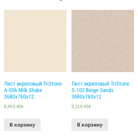
Лист акриловый TriStone
Лист акриловый TriStone
A-006 Milk Shake
S-102 Beige Sands
3680х760х12
3680х760х12
8,903.40
₴
9,216.90
₴
В корзину
В корзину