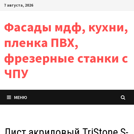
Перейти
7 августа, 2026
к
содержимому
Фасады мдф, кухни,
пленка ПВХ,
фрезерные станки с
ЧПУ
МЕНЮ
Лист акриловый TriStone S-