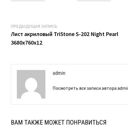
Навигация
Предыдущая
ПРЕДЫДУЩАЯ ЗАПИСЬ
запись:
Лист акриловый TriStone S-202 Night Pearl
по
3680х760х12
записям
admin
Посмотреть все записи автора adm
ВАМ ТАКЖЕ МОЖЕТ ПОНРАВИТЬСЯ