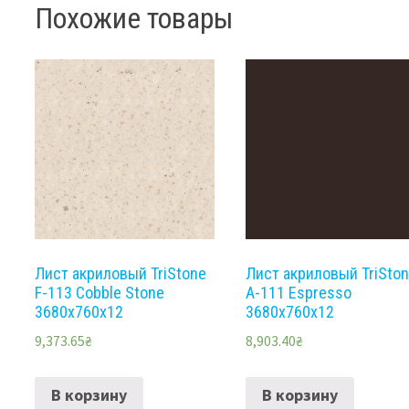
Похожие товары
Лист акриловый TriStone
Лист акриловый TriSto
F-113 Cobble Stone
A-111 Espresso
3680х760х12
3680х760х12
9,373.65
₴
8,903.40
₴
В корзину
В корзину