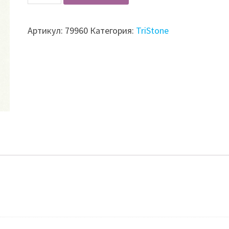
Лист
акриловый
Артикул:
79960
Категория:
TriStone
TriStone
S-
203
Snow
Pearl
3680х760х12