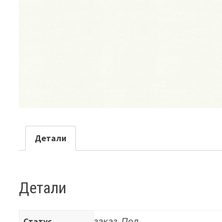
Детали
Детали
Статус
заказ, Под