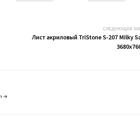
СЛЕДУЮЩАЯ ЗА
Лист акриловый TriStone S-207 Milky S
3680х76
in →