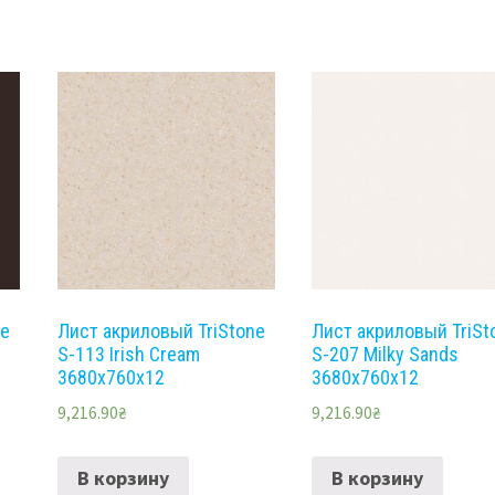
ne
Лист акриловый TriStone
Лист акриловый TriSt
S-113 Irish Cream
S-207 Milky Sands
3680х760х12
3680х760х12
9,216.90
₴
9,216.90
₴
В корзину
В корзину