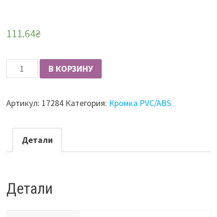
111.64
₴
Количество
В КОРЗИНУ
Кромка
ПЕТ+Алю
Артикул:
17284
Категория:
Кромка PVC/ABS
43х1,5
90806
алюминий
Детали
меджик
(Rehau)
Детали