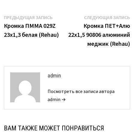
Навигация
Предыдущая
С
ПРЕДЫДУЩАЯ ЗАПИСЬ
СЛЕДУЮЩАЯ ЗАПИСЬ
запись:
з
Кромка ПММА 029Z
Кромка ПЕТ+Алю
по
23х1,3 белая (Rehau)
22х1,5 90806 алюминий
записям
меджик (Rehau)
admin
Посмотреть все записи автора
admin →
ВАМ ТАКЖЕ МОЖЕТ ПОНРАВИТЬСЯ