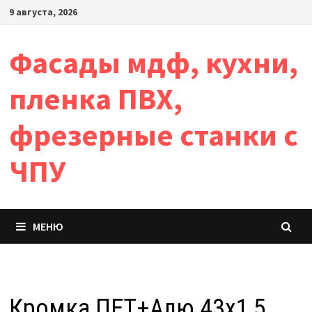
Перейти
9 августа, 2026
к
содержимому
Фасады мдф, кухни,
пленка ПВХ,
фрезерные станки с
ЧПУ
МЕНЮ
Кромка ПЕТ+Алю 43х1,5