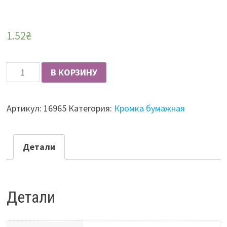
1.52
₴
Количество
В КОРЗИНУ
Кромка
бумажная
Артикул:
16965
Категория:
Кромка бумажная
с
клеем
20мм
Детали
70644
ольха
карпатская
Детали