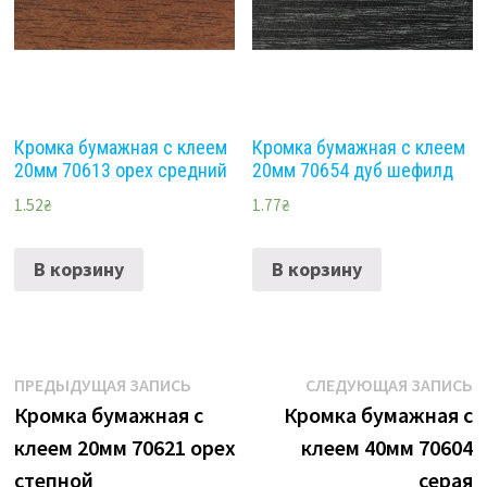
Кромка бумажная с клеем
Кромка бумажная с клеем
20мм 70613 орех средний
20мм 70654 дуб шефилд
1.52
₴
1.77
₴
В корзину
В корзину
Навигация
Предыдущая
С
ПРЕДЫДУЩАЯ ЗАПИСЬ
СЛЕДУЮЩАЯ ЗАПИСЬ
запись:
з
Кромка бумажная с
Кромка бумажная с
по
клеем 20мм 70621 орех
клеем 40мм 70604
записям
степной
серая