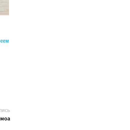
леем
Следующая
ПИСЬ
запись:
амоа