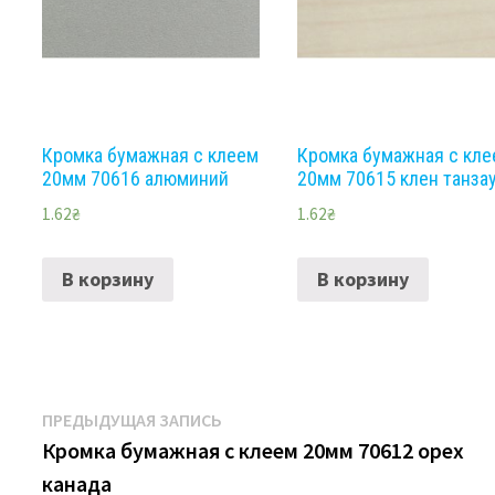
Кромка бумажная с клеем
Кромка бумажная с кл
20мм 70616 алюминий
20мм 70615 клен танза
1.62
₴
1.62
₴
В корзину
В корзину
Навигация
Предыдущая
ПРЕДЫДУЩАЯ ЗАПИСЬ
запись:
Кромка бумажная с клеем 20мм 70612 орех
по
канада