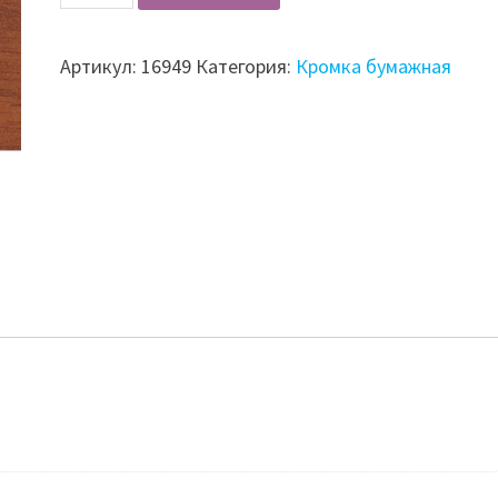
Кромка
бумажная
Артикул:
16949
Категория:
Кромка бумажная
с
клеем
20мм
70619
орех
итальянский