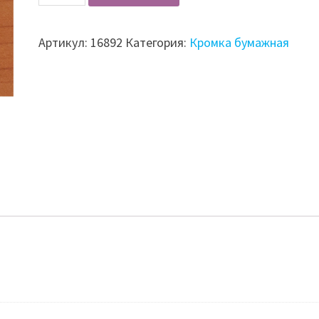
Кромка
бумажная
Артикул:
16892
Категория:
Кромка бумажная
с
клеем
20мм
70610
вишня
оксфорд