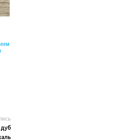
леем
а
Следующая
ПИСЬ
запись:
 дуб
каль