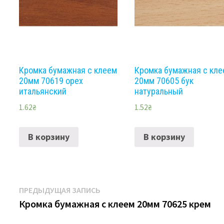
Кромка бумажная с клеем
Кромка бумажная с кл
20мм 70619 орех
20мм 70605 бук
итальянский
натуральный
1.62
₴
1.52
₴
В корзину
В корзину
Навигация
Предыдущая
ПРЕДЫДУЩАЯ ЗАПИСЬ
запись:
Кромка бумажная с клеем 20мм 70625 крем
по