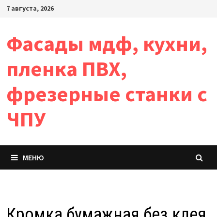
Перейти
7 августа, 2026
к
содержимому
Фасады мдф, кухни,
пленка ПВХ,
фрезерные станки с
ЧПУ
МЕНЮ
Кромка бумажная без клея