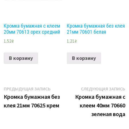
Кромка бумажная с клеем
Кромка бумажная без клея
20мм 70613 орех средний
21мм 70601 белая
1.52
₴
1.21
₴
В корзину
В корзину
Навигация
Предыдущая
С
ПРЕДЫДУЩАЯ ЗАПИСЬ
СЛЕДУЮЩАЯ ЗАПИСЬ
запись:
з
Кромка бумажная без
Кромка бумажная с
по
клея 21мм 70625 крем
клеем 40мм 70660
записям
зеленая вода