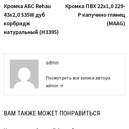
запись:
з
Кромка АБС Rehau
Кромка ПВХ 22х1,0 229-
по
43х2,0 535W дуб
P капучино глянец
записям
корбридж
(MAAG)
натуральный (H3395)
admin
Посмотреть все записи автора
admin →
ВАМ ТАКЖЕ МОЖЕТ ПОНРАВИТЬСЯ