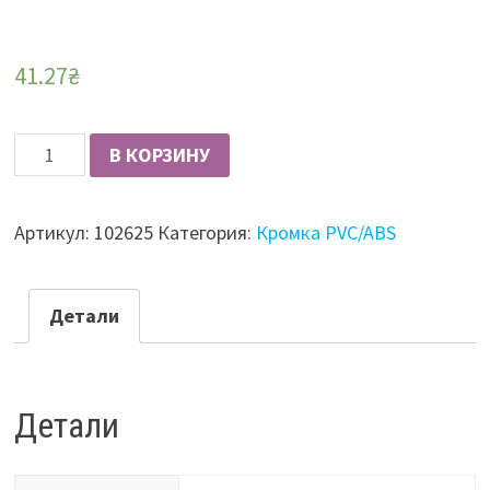
41.27
₴
Количество
В КОРЗИНУ
Кромка
АБС
Артикул:
102625
Категория:
Кромка PVC/ABS
43х2,0
1846W
дуб
Детали
гамильтон
натуральный
(Rehau)
Детали