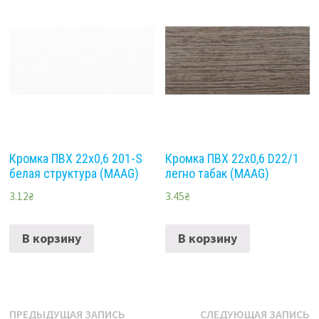
Кромка ПВХ 22х0,6 201-S
Кромка ПВХ 22х0,6 D22/1
белая структура (MAAG)
легно табак (MAAG)
3.12
₴
3.45
₴
В корзину
В корзину
Навигация
Предыдущая
С
ПРЕДЫДУЩАЯ ЗАПИСЬ
СЛЕДУЮЩАЯ ЗАПИСЬ