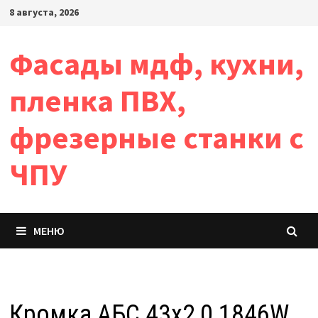
Перейти
8 августа, 2026
к
содержимому
Фасады мдф, кухни,
пленка ПВХ,
фрезерные станки с
ЧПУ
МЕНЮ
Кромка АБС 43х2,0 1846W