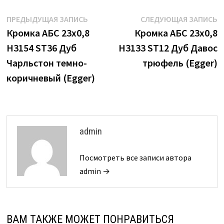
Навигация
Предыдущая
С
ПРЕДЫДУЩАЯ ЗАПИСЬ
СЛЕДУЮЩАЯ ЗАПИСЬ
запись:
з
Кромка АБС 23х0,8
Кромка АБС 23х0,8
по
H3154 ST36 Дуб
H3133 ST12 Дуб Давос
записям
Чарльстон темно-
трюфель (Egger)
коричневый (Egger)
admin
Посмотреть все записи автора
admin →
ВАМ ТАКЖЕ МОЖЕТ ПОНРАВИТЬСЯ