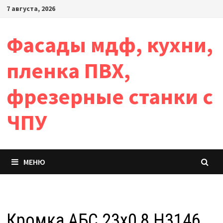
Перейти
7 августа, 2026
к
содержимому
Фасады мдф, кухни,
пленка ПВХ,
фрезерные станки с
ЧПУ
МЕНЮ
Кромка АБС 23х0,8 H3146