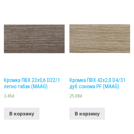
Кромка ПВХ 22х0,6 D22/1
Кромка ПВХ 42х2,0 D4/31
легно табак (MAAG)
дуб сонома PF (MAAG)
3.45
₴
25.08
₴
В корзину
В корзину