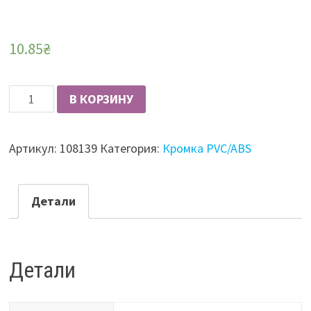
10.85
₴
Количество
В КОРЗИНУ
Кромка
АБС
Артикул:
108139
Категория:
Кромка PVC/ABS
23х0,8
H3146
ST19
Детали
Дуб
Лоренцо
бежево-
Детали
серый
(Egger)