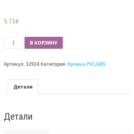
5.71
₴
Количество
В КОРЗИНУ
Кромка
АБС
Артикул:
32924
Категория:
Кромка PVC/ABS
22х0,4
1108W
(2909W)
Детали
дуб
кортина
черный
Детали
(H3399)
Rehau