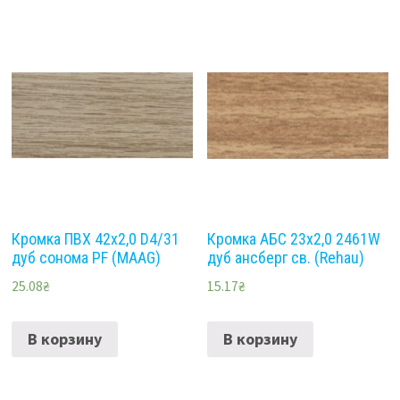
Кромка ПВХ 42х2,0 D4/31
Кромка АБС 23х2,0 2461W
дуб сонома PF (MAAG)
дуб ансберг св. (Rehau)
25.08
₴
15.17
₴
В корзину
В корзину