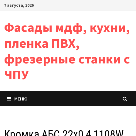
Перейти
7 августа, 2026
к
содержимому
Фасады мдф, кухни,
пленка ПВХ,
фрезерные станки с
ЧПУ
МЕНЮ
Кромка АБС 22х0,4 1108W