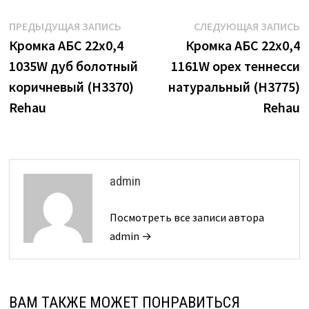
Навигация
Предыдущая
С
ПРЕДЫДУЩАЯ ЗАПИСЬ
СЛЕДУЮЩАЯ ЗАПИСЬ
запись:
з
Кромка АБС 22х0,4
Кромка АБС 22х0,4
по
1035W дуб болотный
1161W орех теннесси
записям
коричневый (H3370)
натуральный (H3775)
Rehau
Rehau
admin
Посмотреть все записи автора
admin →
ВАМ ТАКЖЕ МОЖЕТ ПОНРАВИТЬСЯ