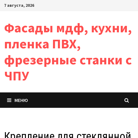
Перейти
7 августа, 2026
к
содержимому
Фасады мдф, кухни,
пленка ПВХ,
фрезерные станки с
ЧПУ
МЕНЮ
Крепление для стеклянной