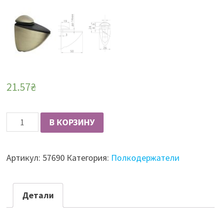
21.57
₴
Количество
В КОРЗИНУ
Крепление
для
Артикул:
57690
Категория:
Полкодержатели
стеклянной
полки
GIFF
Детали
Пеликанчик