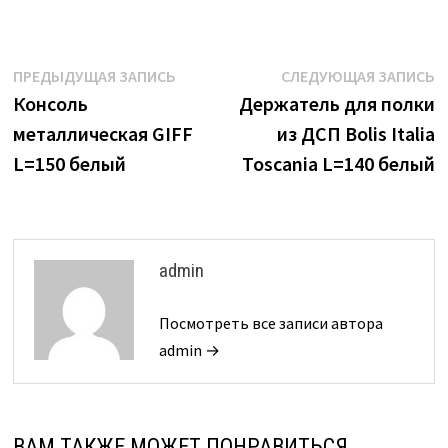
Навигация
Предыдущая
С
ПРЕДЫДУЩАЯ ЗАПИСЬ
СЛЕДУЮЩАЯ ЗАПИСЬ
запись:
з
Консоль
Держатель для полки
по
металлическая GIFF
из ДСП Bolis Italia
записям
L=150 белый
Toscania L=140 белый
admin
Посмотреть все записи автора
admin →
ВАМ ТАКЖЕ МОЖЕТ ПОНРАВИТЬСЯ