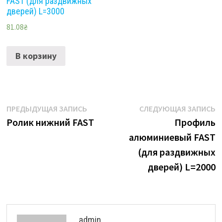
FAST (для раздвижных
дверей) L=3000
81.08
₴
В корзину
Навигация
Предыдущая
С
ПРЕДЫДУЩАЯ ЗАПИСЬ
СЛЕДУЮЩАЯ ЗАПИСЬ
запись:
з
Ролик нижний FAST
Профиль
по
алюминиевый FAST
записям
(для раздвижных
дверей) L=2000
admin