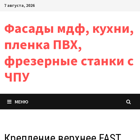
Перейти
7 августа, 2026
к
содержимому
Фасады мдф, кухни,
пленка ПВХ,
фрезерные станки с
ЧПУ
МЕНЮ
Крепление верхнее FAST