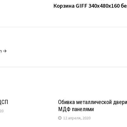
Корзина GIFF 340х480х160 б
in →
ДСП
Обивка металлической двер
МДФ панелями
20
12 апреля, 2020