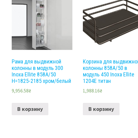
Рама для выдвижной
Корзина для выдвижно
колонны в модуль 300
колонны 858A/50 в
Inoxa Ellite 858A/50
модуль 450 Inoxa Ellite
H=1825-2185 хром/белый
1204E титан
9,956.58
₴
1,988.16
₴
В корзину
В корзину