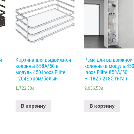
й
Корзина для выдвижной
Рама для выдвижной
колонны 858A/50 в
колонны в модуль 45
модуль 450 Inoxa Ellite
Inoxa Ellite 858A/50
1204E хром/белый
H=1825-2185 титан
1,722.38
₴
9,956.58
₴
В корзину
В корзину