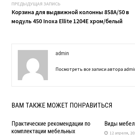
Навигация
Предыдущая
ПРЕДЫДУЩАЯ ЗАПИСЬ
запись:
Корзина для выдвижной колонны 858A/50 в
по
модуль 450 Inoxa Ellite 1204E хром/белый
записям
admin
Посмотреть все записи автора adm
ВАМ ТАКЖЕ МОЖЕТ ПОНРАВИТЬСЯ
Практические рекомендации по
Виды мебел
комплектации мебельных
12 апреля, 20