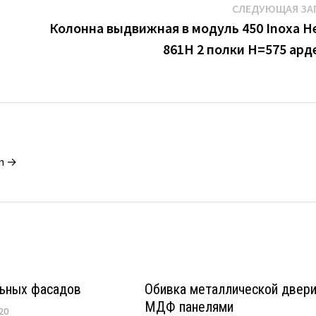
СЛЕДУЮЩАЯ ЗА
Колонна выдвижная в модуль 450 Inoxa He
861H 2 полки H=575 ард
in →
ьных фасадов
Обивка металлической двер
МДФ панелями
20