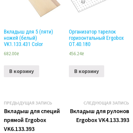
Вкладыш для 5 (пяти)
Организатор тарелок
ножей (белый)
горизонтальный Ergobox
VK1.133.431 Color
ОТ.40.180
682.00
₴
456.24
₴
В корзину
В корзину
Навигация
Предыдущая
С
ПРЕДЫДУЩАЯ ЗАПИСЬ
СЛЕДУЮЩАЯ ЗАПИСЬ
запись:
з
Вкладыш для специй
Вкладыш для рулонов
по
прямой Ergobox
Ergobox VK4.133.393
записям
VK6.133.393