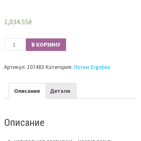
1,034.55
₴
Количество
В КОРЗИНУ
Вкладыш
для
Артикул:
107483
Категория:
Лотки Ergobox
рулонных
материалов
с
Описание
Детали
крышкой
Ergobox
VK5.133.393
Описание