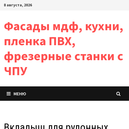
Перейти
8 августа, 2026
к
содержимому
Фасады мдф, кухни,
пленка ПВХ,
фрезерные станки с
ЧПУ
МЕНЮ
Вкладыш для рулонных