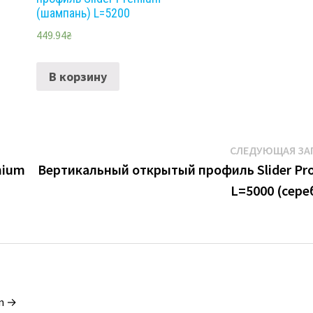
0
(шампань) L=5200
449.94
₴
В корзину
СЛЕДУЮЩАЯ ЗА
mium
Вертикальный открытый профиль Slider Pro
L=5000 (сере
in →