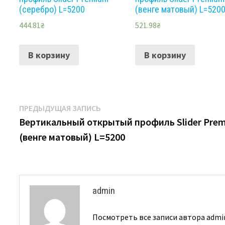
(серебро) L=5200
(венге матовый) L=520
444.81
₴
521.98
₴
В корзину
В корзину
Навигация
Предыдущая
ПРЕДЫДУЩАЯ ЗАПИСЬ
запись:
Вертикальный открытый профиль Slider Pre
по
(венге матовый) L=5200
записям
admin
Посмотреть все записи автора adm