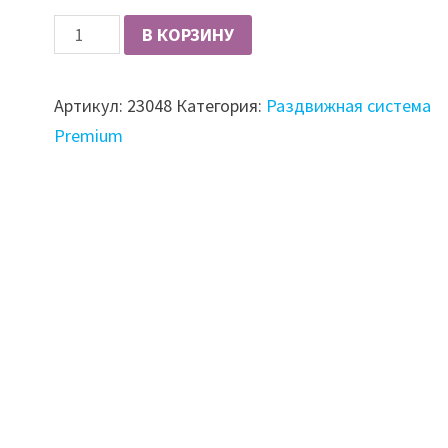
Количество
В КОРЗИНУ
Вертикальный
открытый
Артикул:
23048
Категория:
Раздвижная система
профиль
Premium
Slider
Premium
(венге
глянец)
L=5200