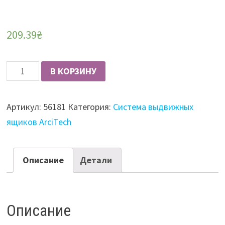
209.39
₴
Количество
В КОРЗИНУ
Боковина
ящика
Артикул:
56181
Категория:
Система выдвижных
ArciTech
ящиков ArciTech
левая
Hettich
L=500
Описание
Детали
H=94
антрацит
(9.121.291)
Описание