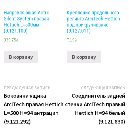
Направляющая Actro
Крепление продольного
Silent System правая
релинга ArciTech Hettich
Hettich L=500мм
под прикручивание
(9.121.100)
(9.127.011)
339.75
₴
7.19
₴
В корзину
В корзину
Навигация
Предыдущая
С
ПРЕДЫДУЩАЯ ЗАПИСЬ
СЛЕДУЮЩАЯ ЗАПИСЬ
запись:
з
Боковина ящика
Соединитель задней
по
ArciTech правая Hettich
стенки ArciTech правый
записям
L=500 H=94 антрацит
Hettich H=94 белый
(9.121.292)
(9.121.830)