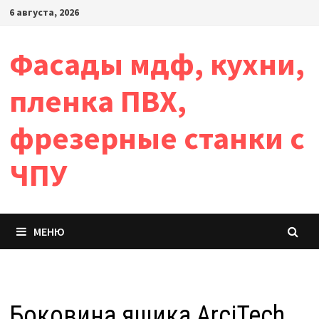
Перейти
6 августа, 2026
к
содержимому
Фасады мдф, кухни,
пленка ПВХ,
фрезерные станки с
ЧПУ
МЕНЮ
Боковина ящика ArciTech