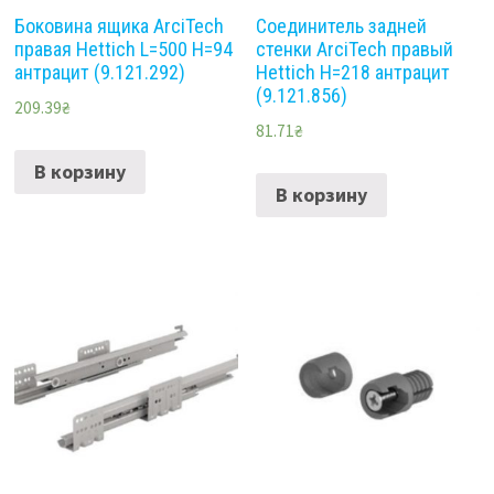
Боковина ящика ArciTech
Соединитель задней
правая Hettich L=500 H=94
стенки ArciTech правый
антрацит (9.121.292)
Hettich H=218 антрацит
(9.121.856)
209.39
₴
81.71
₴
В корзину
В корзину