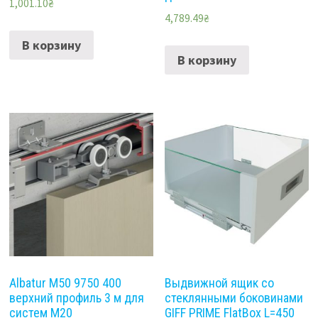
1,001.10
₴
4,789.49
₴
В корзину
В корзину
Albatur M50 9750 400
Выдвижной ящик со
верхний профиль 3 м для
стеклянными боковинами
систем M20
GIFF PRIME FlatBox L=450