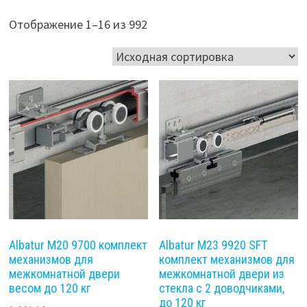
Отображение 1–16 из 992
Albatur M20 9700 комплект
Albatur M23 9920 SFT
механизмов для
комплект механизмов для
межкомнатной двери
межкомнатной двери из
весом до 120 кг
стекла с 2 доводчиками,
до 120 кг