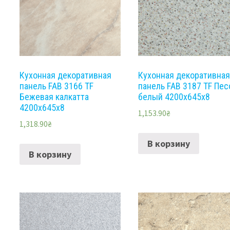
Кухонная декоративная
Кухонная декоративна
панель FAB 3166 TF
панель FAB 3187 TF Пес
Бежевая калкатта
белый 4200x645x8
4200x645x8
1,153.90
₴
1,318.90
₴
В корзину
В корзину