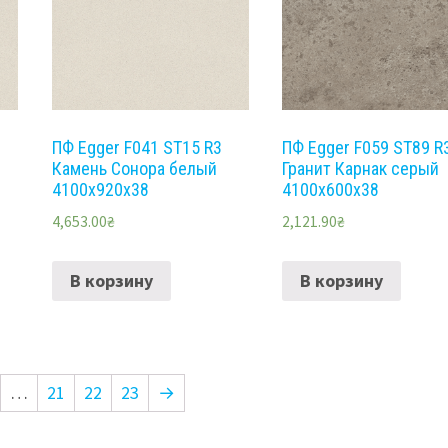
ПФ Egger F041 ST15 R3
ПФ Egger F059 ST89 R
Камень Сонора белый
Гранит Карнак серый
4100x920x38
4100x600x38
4,653.00
₴
2,121.90
₴
В корзину
В корзину
…
21
22
23
→